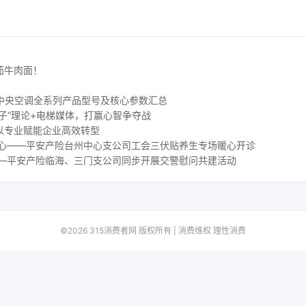
茄牛肉面！
 水生态中央空调全系列产品型号及核心参数汇总
子”理论+电梯媒体，打赢心智争夺战
以专业赋能企业高效转型
人心——平安产险台州中心支公司工会三伏贴养生专场暖心开诊
——平安产险临海、三门支公司同步开展交警慰问共建活动
©2026 315消费者网 版权所有 | 消费维权 理性消费