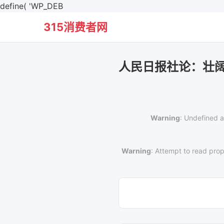
define( 'WP_DEB
315消费者网
人民日报社论：壮
Warning
: Undefined a
Warning
: Attempt to read prop