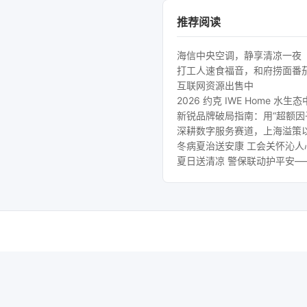
推荐阅读
海信中央空调，静享清凉一夜
打工人速食福音，和府捞面番
互联网资源出售中
2026 约克 IWE Home
新锐品牌破局指南：用“超额因
深耕数字服务赛道，上海溢策
冬病夏治送安康 工会关怀沁
夏日送清凉 警保联动护平安