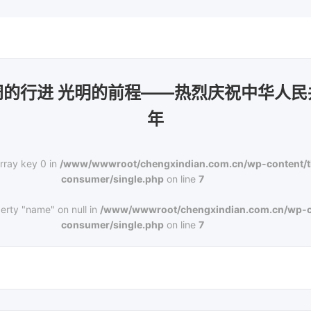
阔的行进 光明的前程——热烈庆祝中华人民
年
rray key 0 in
/www/wwwroot/chengxindian.com.cn/wp-content/
consumer/single.php
on line
7
erty "name" on null in
/www/wwwroot/chengxindian.com.cn/wp-c
consumer/single.php
on line
7