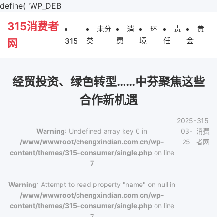
define( 'WP_DEB
315消费者
未分
消
环
责
黄
类
费
境
任
金
315
网
经贸投资、绿色转型……中芬聚焦这些
合作新机遇
2025-
315
Warning
: Undefined array key 0 in
03-
消费
/www/wwwroot/chengxindian.com.cn/wp-
25
者网
content/themes/315-consumer/single.php
on line
7
Warning
: Attempt to read property "name" on null in
/www/wwwroot/chengxindian.com.cn/wp-
content/themes/315-consumer/single.php
on line
7