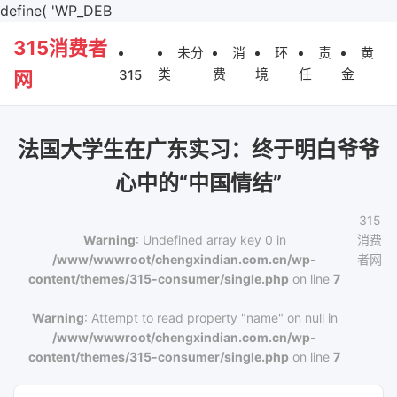
define( 'WP_DEB
315消费者
未分
消
环
责
黄
类
费
境
任
金
315
网
法国大学生在广东实习：终于明白爷爷
心中的“中国情结”
315
Warning
: Undefined array key 0 in
消费
/www/wwwroot/chengxindian.com.cn/wp-
者网
content/themes/315-consumer/single.php
on line
7
Warning
: Attempt to read property "name" on null in
/www/wwwroot/chengxindian.com.cn/wp-
content/themes/315-consumer/single.php
on line
7