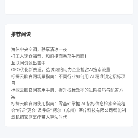
推荐阅读
海信中央空调，静享清凉一夜
打工人速食福音，和府捞面番茄牛肉面！
互联网资源出售中
GEO优化新赛道，选诚网络助力企业抢占AI搜索流量
标探云脑官网场景指南：不同行业如何用 AI 精准锁定招标项
目
标探云脑官网实用手册：提升找标效率的进阶技巧与配置方
案
标探云脑官网使用指南：零基础掌握 AI 招标信息检索全流程
会”听话”更会”读呼吸”:柯尔（苏州）医疗科技有限公司智能制
氧机把家庭氧疗带入算法时代