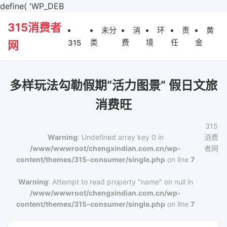
define( 'WP_DEB
315消费者
未分
消
环
责
黄
类
费
境
任
金
315
网
多样玩法勾勒假期“活力图景” 假日文旅
消费旺
315
Warning
: Undefined array key 0 in
消费
/www/wwwroot/chengxindian.com.cn/wp-
者网
content/themes/315-consumer/single.php
on line
7
Warning
: Attempt to read property "name" on null in
/www/wwwroot/chengxindian.com.cn/wp-
content/themes/315-consumer/single.php
on line
7