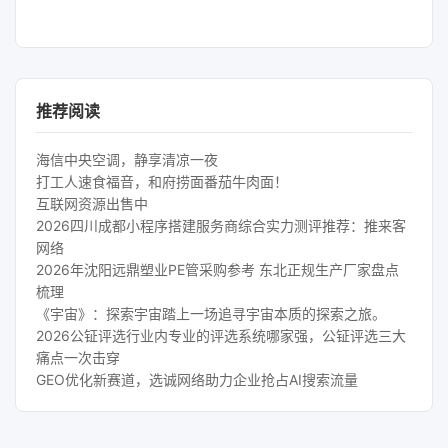
推荐阅读
海信中央空调，静享清凉一夜
打工人速食福音，和府捞面番茄牛肉面！
互联网资源出售中
2026四川成都小程序搭建服务商综合实力测评推荐：推来客
网络
2026年沈阳远鼎塑业PE管采购参考 东北正规生产厂家盘点
梳理
《宇宙》：探索宇宙踏上一场追寻宇宙本质的探索之旅。
2026公钲评选行业内专业的评选系统哪家强，公钲评选三大
痛点一次击穿
GEO优化新赛道，选诚网络助力企业抢占AI搜索流量