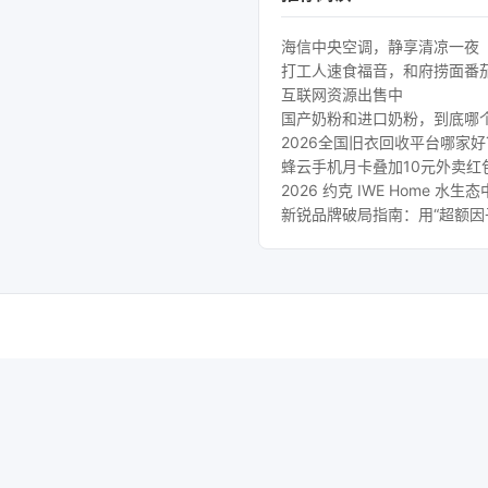
海信中央空调，静享清凉一夜
打工人速食福音，和府捞面番
互联网资源出售中
国产奶粉和进口奶粉，到底哪
2026全国旧衣回收平台哪家
蜂云手机月卡叠加10元外卖红
2026 约克 IWE Home
新锐品牌破局指南：用“超额因