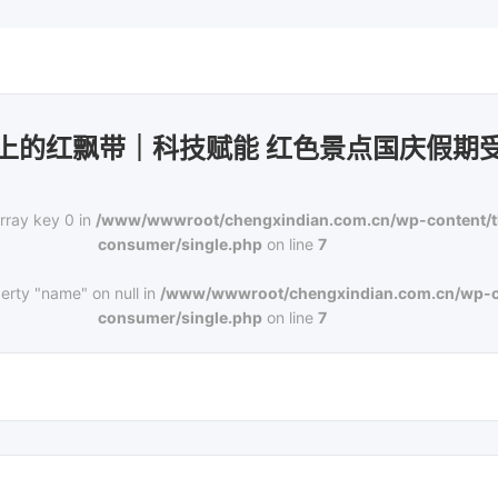
上的红飘带｜科技赋能 红色景点国庆假期
rray key 0 in
/www/wwwroot/chengxindian.com.cn/wp-content/
consumer/single.php
on line
7
erty "name" on null in
/www/wwwroot/chengxindian.com.cn/wp-c
consumer/single.php
on line
7