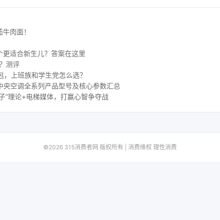
茄牛肉面！
个更适合新生儿？答案在这里
好？测评
包，上班族和学生党怎么选？
 水生态中央空调全系列产品型号及核心参数汇总
子”理论+电梯媒体，打赢心智争夺战
©2026 315消费者网 版权所有 | 消费维权 理性消费