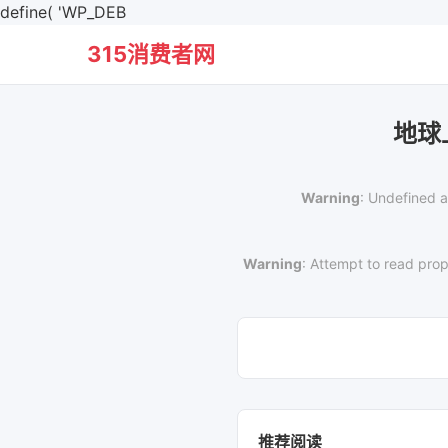
define( 'WP_DEB
315消费者网
地球
Warning
: Undefined a
Warning
: Attempt to read prop
推荐阅读