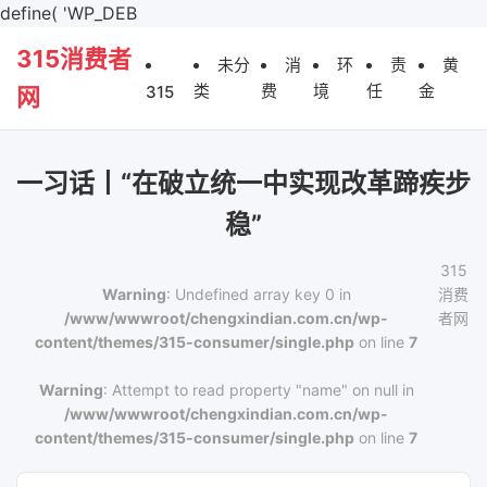
define( 'WP_DEB
315消费者
未分
消
环
责
黄
类
费
境
任
金
315
网
一习话丨“在破立统一中实现改革蹄疾步
稳”
315
Warning
: Undefined array key 0 in
消费
/www/wwwroot/chengxindian.com.cn/wp-
者网
content/themes/315-consumer/single.php
on line
7
Warning
: Attempt to read property "name" on null in
/www/wwwroot/chengxindian.com.cn/wp-
content/themes/315-consumer/single.php
on line
7