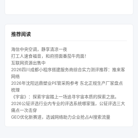
推荐阅读
海信中央空调，静享清凉一夜
打工人速食福音，和府捞面番茄牛肉面！
互联网资源出售中
2026四川成都小程序搭建服务商综合实力测评推荐：推来客
网络
2026年沈阳远鼎塑业PE管采购参考 东北正规生产厂家盘点
梳理
《宇宙》：探索宇宙踏上一场追寻宇宙本质的探索之旅。
2026公钲评选行业内专业的评选系统哪家强，公钲评选三大
痛点一次击穿
GEO优化新赛道，选诚网络助力企业抢占AI搜索流量