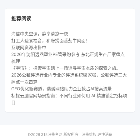
推荐阅读
海信中央空调，静享清凉一夜
打工人速食福音，和府捞面番茄牛肉面！
互联网资源出售中
2026年沈阳远鼎塑业PE管采购参考 东北正规生产厂家盘点
梳理
《宇宙》：探索宇宙踏上一场追寻宇宙本质的探索之旅。
2026公钲评选行业内专业的评选系统哪家强，公钲评选三大
痛点一次击穿
GEO优化新赛道，选诚网络助力企业抢占AI搜索流量
标探云脑官网场景指南：不同行业如何用 AI 精准锁定招标项
目
©2026 315消费者网 版权所有 | 消费维权 理性消费