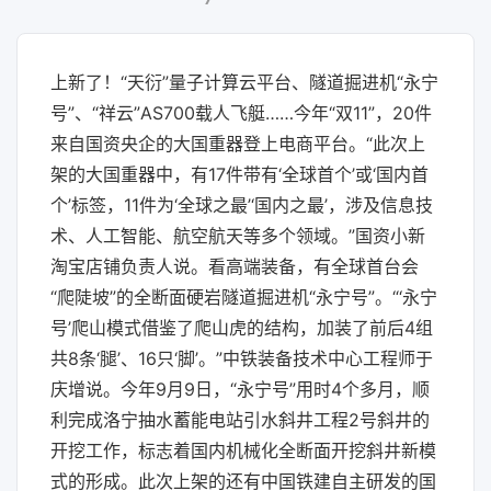
上新了！“天衍”量子计算云平台、隧道掘进机“永宁
号”、“祥云”AS700载人飞艇……今年“双11”，20件
来自国资央企的大国重器登上电商平台。“此次上
架的大国重器中，有17件带有‘全球首个’或‘国内首
个’标签，11件为‘全球之最’‘国内之最’，涉及信息技
术、人工智能、航空航天等多个领域。”国资小新
淘宝店铺负责人说。看高端装备，有全球首台会
“爬陡坡”的全断面硬岩隧道掘进机“永宁号”。“‘永宁
号’爬山模式借鉴了爬山虎的结构，加装了前后4组
共8条‘腿’、16只‘脚’。”中铁装备技术中心工程师于
庆增说。今年9月9日，“永宁号”用时4个多月，顺
利完成洛宁抽水蓄能电站引水斜井工程2号斜井的
开挖工作，标志着国内机械化全断面开挖斜井新模
式的形成。此次上架的还有中国铁建自主研发的国