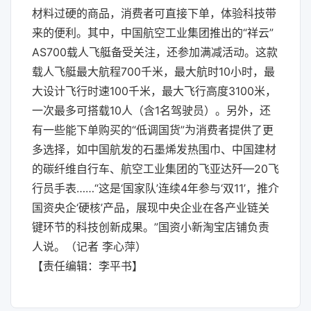
材料过硬的商品，消费者可直接下单，体验科技带
来的便利。其中，中国航空工业集团推出的“祥云”
AS700载人飞艇备受关注，还参加满减活动。这款
载人飞艇最大航程700千米，最大航时10小时，最
大设计飞行时速100千米，最大飞行高度3100米，
一次最多可搭载10人（含1名驾驶员）。另外，还
有一些能下单购买的“低调国货”为消费者提供了更
多选择，如中国航发的石墨烯发热围巾、中国建材
的碳纤维自行车、航空工业集团的飞亚达歼—20飞
行员手表……“这是‘国家队’连续4年参与‘双11’，推介
国资央企‘硬核’产品，展现中央企业在各产业链关
键环节的科技创新成果。”国资小新淘宝店铺负责
人说。（记者 李心萍）
【责任编辑：李平书】