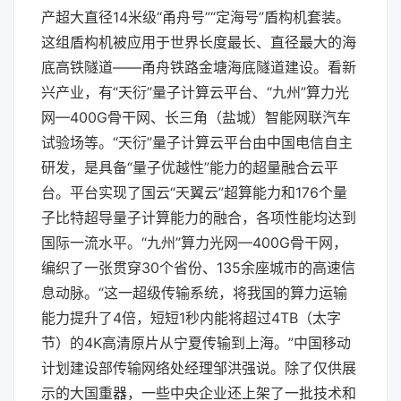
产超大直径14米级“甬舟号”“定海号”盾构机套装。
这组盾构机被应用于世界长度最长、直径最大的海
底高铁隧道——甬舟铁路金塘海底隧道建设。看新
兴产业，有“天衍”量子计算云平台、“九州”算力光
网—400G骨干网、长三角（盐城）智能网联汽车
试验场等。“天衍”量子计算云平台由中国电信自主
研发，是具备“量子优越性”能力的超量融合云平
台。平台实现了国云“天翼云”超算能力和176个量
子比特超导量子计算能力的融合，各项性能均达到
国际一流水平。“九州”算力光网—400G骨干网，
编织了一张贯穿30个省份、135余座城市的高速信
息动脉。“这一超级传输系统，将我国的算力运输
能力提升了4倍，短短1秒内能将超过4TB（太字
节）的4K高清原片从宁夏传输到上海。”中国移动
计划建设部传输网络处经理邹洪强说。除了仅供展
示的大国重器，一些中央企业还上架了一批技术和