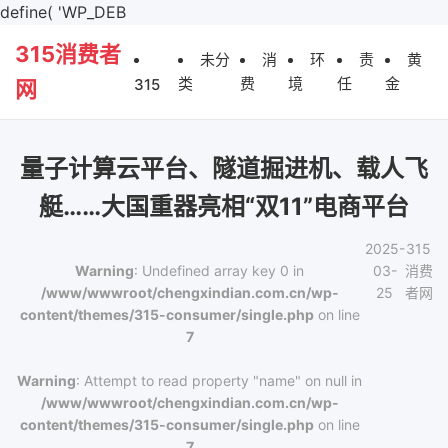
define( 'WP_DEB
315消费者
未分
消
环
责
黄
类
费
境
任
金
315
网
量子计算云平台、隧道掘进机、载人飞
艇……大国重器亮相“双11”电商平台
2025-
315
Warning
: Undefined array key 0 in
03-
消费
/www/wwwroot/chengxindian.com.cn/wp-
25
者网
content/themes/315-consumer/single.php
on line
7
Warning
: Attempt to read property "name" on null in
/www/wwwroot/chengxindian.com.cn/wp-
content/themes/315-consumer/single.php
on line
7