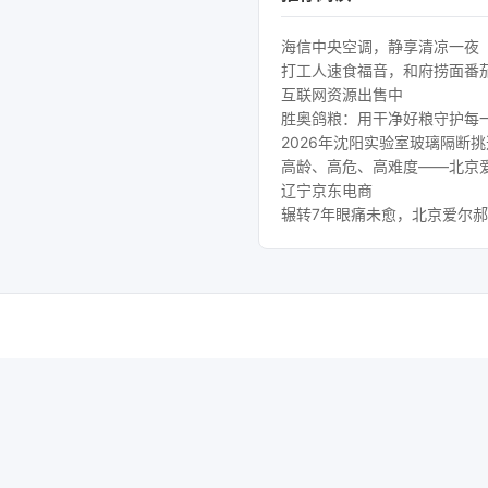
海信中央空调，静享清凉一夜
打工人速食福音，和府捞面番
互联网资源出售中
胜奥鸽粮：用干净好粮守护每
2026年沈阳实验室玻璃隔断
高龄、高危、高难度——北京
辽宁京东电商
辗转7年眼痛未愈，北京爱尔郝