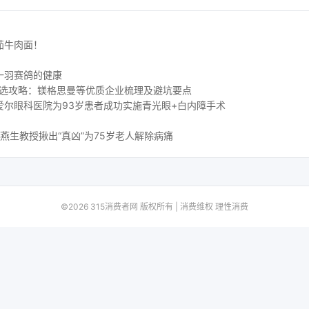
茄牛肉面！
一羽赛鸽的健康
挑选攻略：镁格思曼等优质企业梳理及避坑要点
爱尔眼科医院为93岁患者成功实施青光眼+白内障手术
燕生教授揪出“真凶”为75岁老人解除病痛
©2026 315消费者网 版权所有 | 消费维权 理性消费