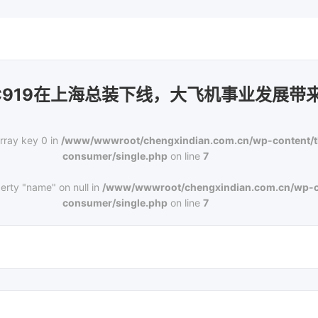
C919在上海总装下线，大飞机事业发展带
rray key 0 in
/www/wwwroot/chengxindian.com.cn/wp-content/
consumer/single.php
on line
7
erty "name" on null in
/www/wwwroot/chengxindian.com.cn/wp-c
consumer/single.php
on line
7