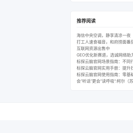
推荐阅读
海信中央空调，静享清凉一夜
打工人速食福音，和府捞面番
互联网资源出售中
GEO优化新赛道，选诚网络助
标探云脑官网场景指南：不同行
标探云脑官网实用手册：提升
标探云脑官网使用指南：零基础
会”听话”更会”读呼吸”:柯