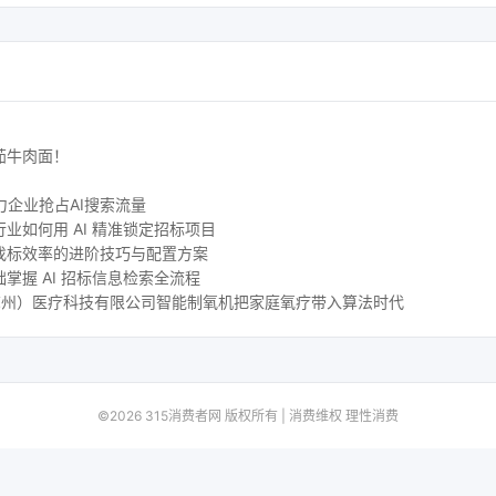
茄牛肉面！
力企业抢占AI搜索流量
业如何用 AI 精准锁定招标项目
找标效率的进阶技巧与配置方案
掌握 AI 招标信息检索全流程
尔（苏州）医疗科技有限公司智能制氧机把家庭氧疗带入算法时代
©2026 315消费者网 版权所有 | 消费维权 理性消费