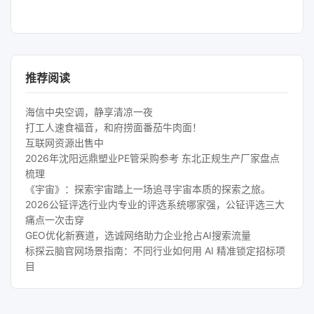
推荐阅读
海信中央空调，静享清凉一夜
打工人速食福音，和府捞面番茄牛肉面！
互联网资源出售中
2026年沈阳远鼎塑业PE管采购参考 东北正规生产厂家盘点
梳理
《宇宙》：探索宇宙踏上一场追寻宇宙本质的探索之旅。
2026公钲评选行业内专业的评选系统哪家强，公钲评选三大
痛点一次击穿
GEO优化新赛道，选诚网络助力企业抢占AI搜索流量
标探云脑官网场景指南：不同行业如何用 AI 精准锁定招标项
目