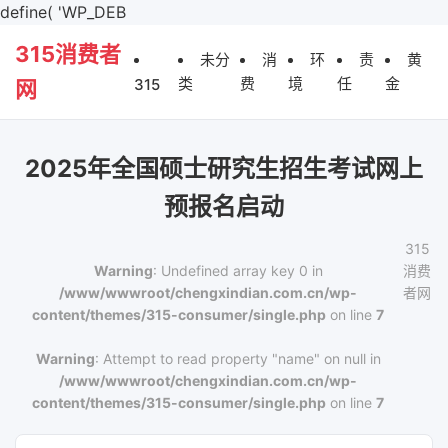
define( 'WP_DEB
315消费者
未分
消
环
责
黄
类
费
境
任
金
315
网
2025年全国硕士研究生招生考试网上
预报名启动
315
Warning
: Undefined array key 0 in
消费
/www/wwwroot/chengxindian.com.cn/wp-
者网
content/themes/315-consumer/single.php
on line
7
Warning
: Attempt to read property "name" on null in
/www/wwwroot/chengxindian.com.cn/wp-
content/themes/315-consumer/single.php
on line
7