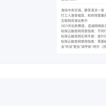
海信中央空调，静享清凉一夜
打工人速食福音，和府捞面番
互联网资源出售中
GEO优化新赛道，选诚网络助
标探云脑官网场景指南：不同行
标探云脑官网实用手册：提升
标探云脑官网使用指南：零基础
会”听话”更会”读呼吸”:柯