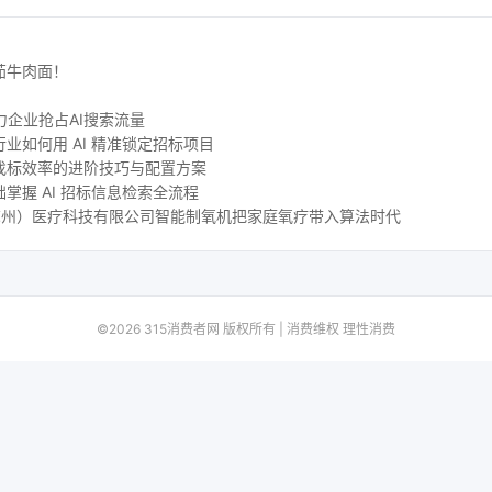
茄牛肉面！
力企业抢占AI搜索流量
业如何用 AI 精准锁定招标项目
找标效率的进阶技巧与配置方案
掌握 AI 招标信息检索全流程
尔（苏州）医疗科技有限公司智能制氧机把家庭氧疗带入算法时代
©2026 315消费者网 版权所有 | 消费维权 理性消费