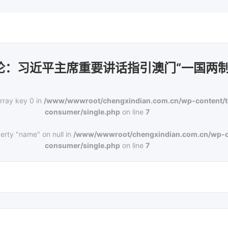
论：习近平主席重要讲话指引澳门“一国两制
rray key 0 in
/www/wwwroot/chengxindian.com.cn/wp-content/
consumer/single.php
on line
7
erty "name" on null in
/www/wwwroot/chengxindian.com.cn/wp-c
consumer/single.php
on line
7