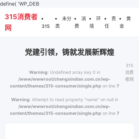
define( 'WP_DEB
315消费者
未分
消
环
责
黄
类
费
境
任
金
315
网
党建引领，铸就发展新辉煌
315
Warning
: Undefined array key 0 in
消费
/www/wwwroot/chengxindian.com.cn/wp-
者网
content/themes/315-consumer/single.php
on line
7
Warning
: Attempt to read property "name" on null in
/www/wwwroot/chengxindian.com.cn/wp-
content/themes/315-consumer/single.php
on line
7