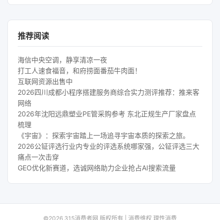
推荐阅读
海信中央空调，静享清凉一夜
打工人速食福音，和府捞面番茄牛肉面！
互联网资源出售中
2026四川成都小程序搭建服务商综合实力测评推荐：推来客
网络
2026年沈阳远鼎塑业PE管采购参考 东北正规生产厂家盘点
梳理
《宇宙》：探索宇宙踏上一场追寻宇宙本质的探索之旅。
2026公钲评选行业内专业的评选系统哪家强，公钲评选三大
痛点一次击穿
GEO优化新赛道，选诚网络助力企业抢占AI搜索流量
©2026 315消费者网 版权所有 | 消费维权 理性消费