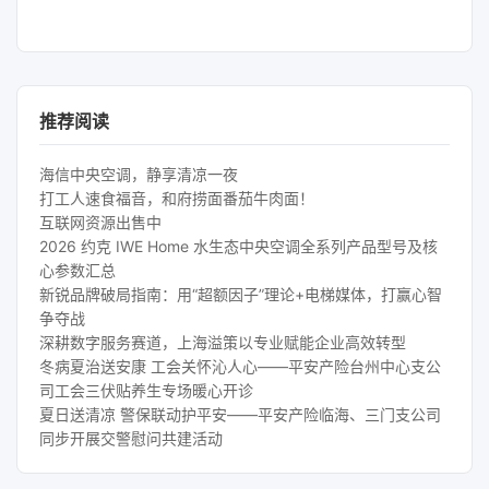
推荐阅读
海信中央空调，静享清凉一夜
打工人速食福音，和府捞面番茄牛肉面！
互联网资源出售中
2026 约克 IWE Home 水生态中央空调全系列产品型号及核
心参数汇总
新锐品牌破局指南：用“超额因子”理论+电梯媒体，打赢心智
争夺战
深耕数字服务赛道，上海溢策以专业赋能企业高效转型
冬病夏治送安康 工会关怀沁人心——平安产险台州中心支公
司工会三伏贴养生专场暖心开诊
夏日送清凉 警保联动护平安——平安产险临海、三门支公司
同步开展交警慰问共建活动