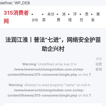
define( 'WP_DEB
315消费者
未分
消
环
责
黄
类
费
境
任
金
315
网
法润江淮丨普法“七进”，网络安全护苗
助企兴村
315
Warning
: Undefined array key 0 in
消费
/www/wwwroot/chengxindian.com.cn/wp-
者网
content/themes/315-consumer/single.php
on line
7
Warning
: Attempt to read property "name" on null in
/www/wwwroot/chengxindian.com.cn/wp-
content/themes/315-consumer/single.php
on line
7