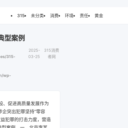
315
未分类
消费
环境
责任
黄金
典型案例
2025-
315消费
es/315-
03-25
者网
n/wp-
建设、促进高质量发展作为
涉企突出犯罪坚持“零容
权益犯罪的打击力度，营造
典型案例。一、北京李某