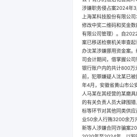
涉嫌职务侵占案2024
上海某科技股份有限公司
修改中奖二维码和奖金数
有限公司管理）。自202
案已移送检察机关审查起
办沈某涉嫌挪用资金案。经
司会计期间，借掌握公司
银行账户内的共计800
前，犯罪嫌疑人沈某已被
年4月，安徽省黄山市公安
人马某在其经营的某磨具
的有关负责人员大肆围猎
标等环节对其他同类供应
业50余人行贿3200
新等人涉嫌合同诈骗案2
2020年至2024年