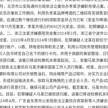
年3月，北京市公安局通州分局依法立案侦办李某涉嫌职务侵占案
北京办事处工作期间，利用负责某品牌啤酒的二维码有奖销售宣
额，后通过数个微信进行扫码领取奖金并占为已有（奖金为啤酒
2年11月至案发，李某共侵占约650万元奖金。目前，犯罪嫌疑
诉。二、浙江沈某涉嫌挪用资金案2024年2月，浙江省宁波市
查，2020年4月至2024年1月期间，犯罪嫌疑人沈某在担任
银行账户、U盾、转账密码等职务之便，利用公司财务管理制度
万元人民币转至自己名下的银行卡内，并用于高额的美容整容、日
抓获归案，该案已移送检察机关审查起诉。三、安徽马某涉嫌非国
局依法立案侦办马某涉嫌非国家工作人员行贿案。经查，自2017
磨料有限公司对外销售油石、钨丝绳等产品过程中，对买方企业
，形成利益输送关系。收取马某贿赂的上述企业人员，在产品试
商进行恶意打压，确保马某公司产品中标。截至案发，马某共向全
余万元。目前，犯罪嫌疑人马某已被抓获归案，该案已移送检察机关
024年4月，广东省东莞市公安局依法立案侦办郑某新等人涉嫌
，以犯罪嫌疑人郑某新为首的犯罪团伙以非法占有为目的，以高额回