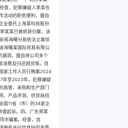
。经查，犯罪嫌疑人李某在
传活动的职务便利，擅自
企业委托上海某科技股份
人李某某已被抓获归案，该
公安局海曙分局依法立案侦
宁波海曙某国际贸易有限公
的漏洞，擅自将公司多个
常消费及归还网贷等。目
家工作人员行贿案2024
年至2023年，犯罪嫌疑
的高管、采购和生产部门
用、产品评测、供货商招
国11省（市）的34家企
审查起诉。四、广东郑某
合同诈骗案。经查，自
报诱骗有关征信良好但急需