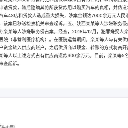
申请贷款，随后隐瞒其将所获贷款用以购买汽车的真相，并伪造
汽车4S店和贷款人造成重大损失，涉案金额达7000余万元人民
，该案已移送检察机关审查起诉。五、陕西栾某等人涉嫌职务侵占
办栾某等人涉嫌职务侵占案。经查，2018年12月，犯罪嫌疑人
医院（非营利医疗机构）。在医院运营期间，栾某等人与有关供
户资金转入供应商账户，之后供货商以现金、转账的方式将高开
某等人以上述方式占有供应商返款600余万元。目前，栾某等5
审查起诉。
茄牛肉面！