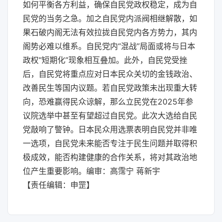
如何平衡各方利益，确保自民党政权稳定，成为自
民党的当务之急。加之自民党内派阀相继解散，如
果石破内阁无法有效拉拢自民党内各方势力，其内
阁势必难以维系。自民党内“混战”局面或将与日本
政权“短期化”现象相互叠加。此外，自民党受挫
后，自民党将重点应对日本民众关切的金钱政治、
改善民生等国内议题。若自民党政策未出现重大转
向，恐难赢得民众谅解，那么立民党在2025年参
议院选举中甚至有望超过自民党。此次大选给自民
党敲响了警钟。日本民众用选票表明自民党并非唯
一选项，自民党未来能否专注于民生问题并取得积
极成效，能否构建健康的合作关系，将对其政治地
位产生重要影响。编审：高霈宁 蒋新宇
【责任编辑：申罡】