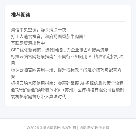
推荐阅读
海信中央空调，静享清凉一夜
打工人速食福音，和府捞面番茄牛肉面！
互联网资源出售中
GEO优化新赛道，选诚网络助力企业抢占AI搜索流量
标探云脑官网场景指南：不同行业如何用 AI 精准锁定招标项
目
标探云脑官网实用手册：提升找标效率的进阶技巧与配置方
案
标探云脑官网使用指南：零基础掌握 AI 招标信息检索全流程
会”听话”更会”读呼吸”:柯尔（苏州）医疗科技有限公司智能制
氧机把家庭氧疗带入算法时代
©2026 315消费者网 版权所有 | 消费维权 理性消费