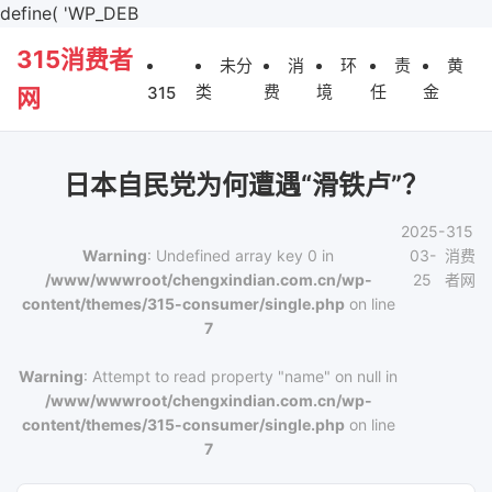
define( 'WP_DEB
315消费者
未分
消
环
责
黄
类
费
境
任
金
315
网
日本自民党为何遭遇“滑铁卢”？
2025-
315
Warning
: Undefined array key 0 in
03-
消费
/www/wwwroot/chengxindian.com.cn/wp-
25
者网
content/themes/315-consumer/single.php
on line
7
Warning
: Attempt to read property "name" on null in
/www/wwwroot/chengxindian.com.cn/wp-
content/themes/315-consumer/single.php
on line
7