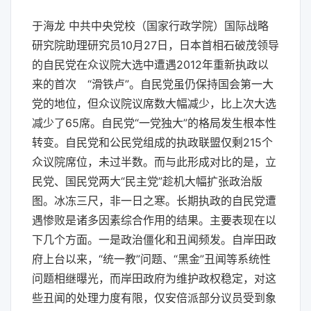
于海龙 中共中央党校（国家行政学院）国际战略
研究院助理研究员10月27日，日本首相石破茂领导
的自民党在众议院大选中遭遇2012年重新执政以
来的首次 “滑铁卢”。自民党虽仍保持国会第一大
党的地位，但众议院议席数大幅减少，比上次大选
减少了65席。自民党“一党独大”的格局发生根本性
转变。自民党和公民党组成的执政联盟仅剩215个
众议院席位，未过半数。而与此形成对比的是，立
民党、国民党两大“民主党”趁机大幅扩张政治版
图。冰冻三尺，非一日之寒。长期执政的自民党遭
遇惨败是诸多因素综合作用的结果。主要表现在以
下几个方面。一是政治僵化和丑闻频发。自岸田政
府上台以来，“统一教”问题、“黑金”丑闻等系统性
问题相继曝光，而岸田政府为维护政权稳定，对这
些丑闻的处理力度有限，仅安倍派部分议员受到象