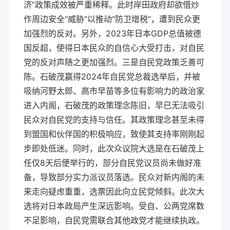
济”政策成效被严重稀释。此时岸田政府却欲借炒
作周边安全“威胁”以推动“防卫增税”，遭到民众更
加强烈的反对。另外，2023年日本GDP总值被德
国反超，使得日本民众的自信心大受打击，对自民
党的反对声随之更加强烈。三是自民党政策乏善可
陈。石破茂赢得2024年自民党总裁选举后，并被
吸纳河野太郎、高市早苗等多位有影响力的政治家
进入内阁，石破茂的政策理念陈旧，早已无法吸引
民众对自民党的支持与信任。其政策理念甚至未得
到盟国和伙伴国的积极响应，致使其支持率刚刚起
步即处低迷。同时，此次众议院大选是在石破茂上
任仅8天后便举行的，部分自民党议员尚未做好准
备，导致部分实力派议员落选。民众对新内阁的未
来走向疑虑重重，选票因此向立民党倾斜。此次大
选将对日本政局产生深远影响。受自、公两党席数
不足影响，自民党需联合其他政党才能继续执政。