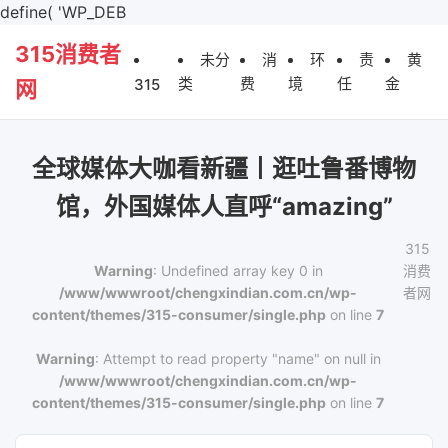
define( 'WP_DEB
315消费者
未分
消
环
责
黄
类
费
境
任
金
315
网
全球媒体大咖看新疆丨逛吐鲁番博物
馆，外国媒体人直呼“amazing”
315
Warning
: Undefined array key 0 in
消费
/www/wwwroot/chengxindian.com.cn/wp-
者网
content/themes/315-consumer/single.php
on line
7
Warning
: Attempt to read property "name" on null in
/www/wwwroot/chengxindian.com.cn/wp-
content/themes/315-consumer/single.php
on line
7