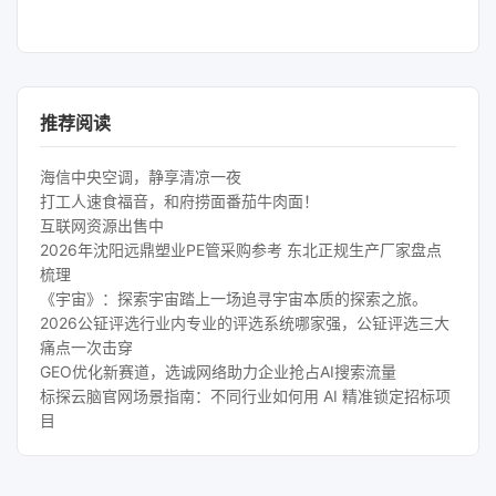
推荐阅读
海信中央空调，静享清凉一夜
打工人速食福音，和府捞面番茄牛肉面！
互联网资源出售中
2026年沈阳远鼎塑业PE管采购参考 东北正规生产厂家盘点
梳理
《宇宙》：探索宇宙踏上一场追寻宇宙本质的探索之旅。
2026公钲评选行业内专业的评选系统哪家强，公钲评选三大
痛点一次击穿
GEO优化新赛道，选诚网络助力企业抢占AI搜索流量
标探云脑官网场景指南：不同行业如何用 AI 精准锁定招标项
目