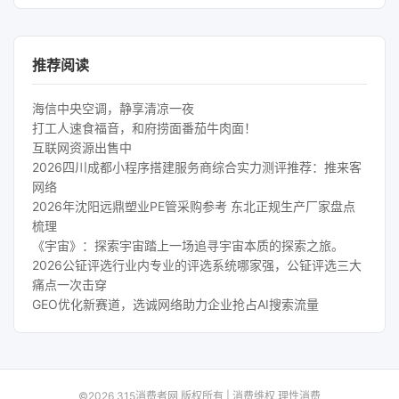
推荐阅读
海信中央空调，静享清凉一夜
打工人速食福音，和府捞面番茄牛肉面！
互联网资源出售中
2026四川成都小程序搭建服务商综合实力测评推荐：推来客
网络
2026年沈阳远鼎塑业PE管采购参考 东北正规生产厂家盘点
梳理
《宇宙》：探索宇宙踏上一场追寻宇宙本质的探索之旅。
2026公钲评选行业内专业的评选系统哪家强，公钲评选三大
痛点一次击穿
GEO优化新赛道，选诚网络助力企业抢占AI搜索流量
©2026 315消费者网 版权所有 | 消费维权 理性消费