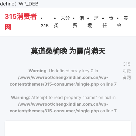
define( 'WP_DEB
315消费者
未分
消
环
责
黄
类
费
境
任
金
315
网
莫道桑榆晚 为霞尚满天
315
Warning
: Undefined array key 0 in
消费
/www/wwwroot/chengxindian.com.cn/wp-
者网
content/themes/315-consumer/single.php
on line
7
Warning
: Attempt to read property "name" on null in
/www/wwwroot/chengxindian.com.cn/wp-
content/themes/315-consumer/single.php
on line
7