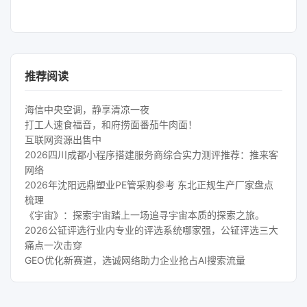
推荐阅读
海信中央空调，静享清凉一夜
打工人速食福音，和府捞面番茄牛肉面！
互联网资源出售中
2026四川成都小程序搭建服务商综合实力测评推荐：推来客
网络
2026年沈阳远鼎塑业PE管采购参考 东北正规生产厂家盘点
梳理
《宇宙》：探索宇宙踏上一场追寻宇宙本质的探索之旅。
2026公钲评选行业内专业的评选系统哪家强，公钲评选三大
痛点一次击穿
GEO优化新赛道，选诚网络助力企业抢占AI搜索流量