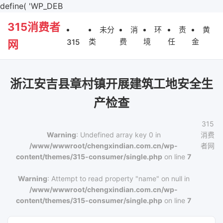
define( 'WP_DEB
315消费者
未分
消
环
责
黄
类
费
境
任
金
315
网
浙江安吉县章村镇开展建筑工地安全生
产检查
315
Warning
: Undefined array key 0 in
消费
/www/wwwroot/chengxindian.com.cn/wp-
者网
content/themes/315-consumer/single.php
on line
7
Warning
: Attempt to read property "name" on null in
/www/wwwroot/chengxindian.com.cn/wp-
content/themes/315-consumer/single.php
on line
7