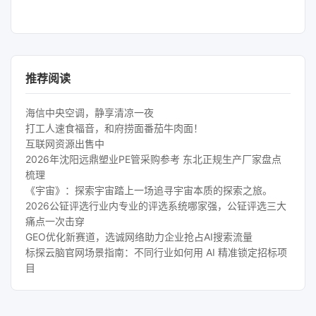
推荐阅读
海信中央空调，静享清凉一夜
打工人速食福音，和府捞面番茄牛肉面！
互联网资源出售中
2026年沈阳远鼎塑业PE管采购参考 东北正规生产厂家盘点
梳理
《宇宙》：探索宇宙踏上一场追寻宇宙本质的探索之旅。
2026公钲评选行业内专业的评选系统哪家强，公钲评选三大
痛点一次击穿
GEO优化新赛道，选诚网络助力企业抢占AI搜索流量
标探云脑官网场景指南：不同行业如何用 AI 精准锁定招标项
目