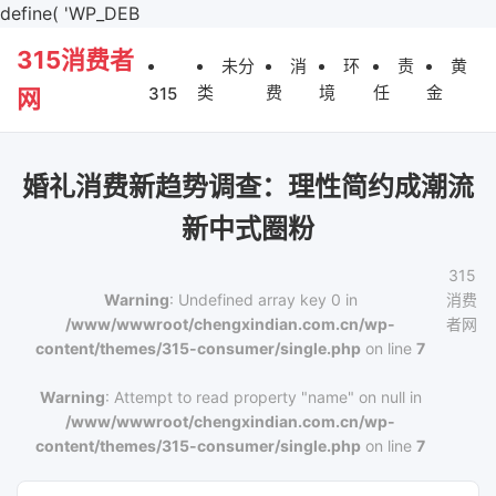
define( 'WP_DEB
315消费者
未分
消
环
责
黄
类
费
境
任
金
315
网
婚礼消费新趋势调查：理性简约成潮流
新中式圈粉
315
Warning
: Undefined array key 0 in
消费
/www/wwwroot/chengxindian.com.cn/wp-
者网
content/themes/315-consumer/single.php
on line
7
Warning
: Attempt to read property "name" on null in
/www/wwwroot/chengxindian.com.cn/wp-
content/themes/315-consumer/single.php
on line
7