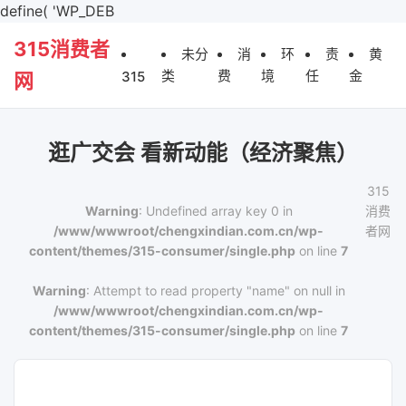
define( 'WP_DEB
315消费者
未分
消
环
责
黄
类
费
境
任
金
315
网
逛广交会 看新动能（经济聚焦）
315
Warning
: Undefined array key 0 in
消费
/www/wwwroot/chengxindian.com.cn/wp-
者网
content/themes/315-consumer/single.php
on line
7
Warning
: Attempt to read property "name" on null in
/www/wwwroot/chengxindian.com.cn/wp-
content/themes/315-consumer/single.php
on line
7