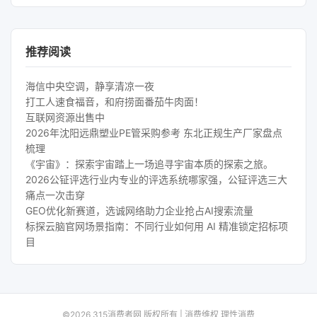
推荐阅读
海信中央空调，静享清凉一夜
打工人速食福音，和府捞面番茄牛肉面！
互联网资源出售中
2026年沈阳远鼎塑业PE管采购参考 东北正规生产厂家盘点
梳理
《宇宙》：探索宇宙踏上一场追寻宇宙本质的探索之旅。
2026公钲评选行业内专业的评选系统哪家强，公钲评选三大
痛点一次击穿
GEO优化新赛道，选诚网络助力企业抢占AI搜索流量
标探云脑官网场景指南：不同行业如何用 AI 精准锁定招标项
目
©2026 315消费者网 版权所有 | 消费维权 理性消费