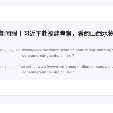
新闻眼丨习近平赴福建考察，看闽山闽水
rray key 0 in
/www/wwwroot/chengxindian.com.cn/wp-content/
consumer/single.php
on line
7
erty "name" on null in
/www/wwwroot/chengxindian.com.cn/wp-c
consumer/single.php
on line
7