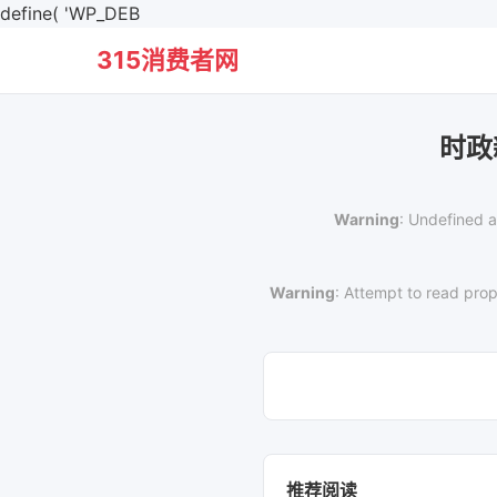
define( 'WP_DEB
315消费者网
时政
Warning
: Undefined a
Warning
: Attempt to read prop
推荐阅读