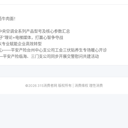
茄牛肉面！
 水生态中央空调全系列产品型号及核心参数汇总
子”理论+电梯媒体，打赢心智争夺战
以专业赋能企业高效转型
人心——平安产险台州中心支公司工会三伏贴养生专场暖心开诊
——平安产险临海、三门支公司同步开展交警慰问共建活动
©2026 315消费者网 版权所有 | 消费维权 理性消费