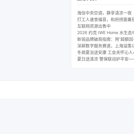
海信中央空调，静享清凉一夜
打工人速食福音，和府捞面番
互联网资源出售中
2026 约克 IWE Home
新锐品牌破局指南：用“超额因
深耕数字服务赛道，上海溢策
冬病夏治送安康 工会关怀沁
夏日送清凉 警保联动护平安