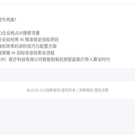
茄牛肉面！
力企业抢占AI搜索流量
业如何用 AI 精准锁定招标项目
找标效率的进阶技巧与配置方案
掌握 AI 招标信息检索全流程
尔（苏州）医疗科技有限公司智能制氧机把家庭氧疗带入算法时代
©2026 315消费者网 版权所有 | 消费维权 理性消费