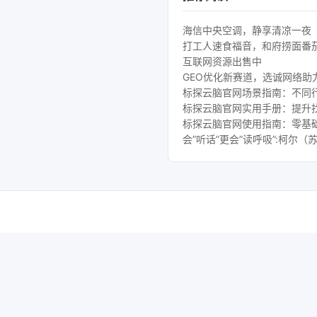
海信中央空调，静享清凉一夜
打工人速食福音，和府捞面番
互联网资源出售中
GEO优化新赛道，选诚网络助
标探云脑官网场景指南：不同行
标探云脑官网实用手册：提升
标探云脑官网使用指南：零基础
会”听话”更会”读呼吸”:柯