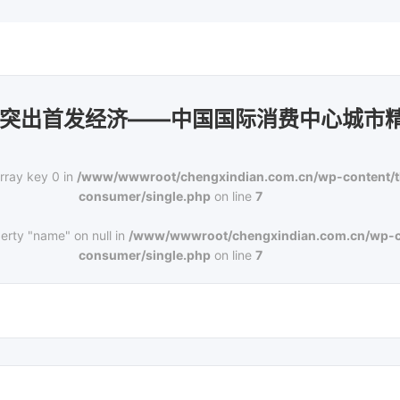
 突出首发经济——中国国际消费中心城市
rray key 0 in
/www/wwwroot/chengxindian.com.cn/wp-content/
consumer/single.php
on line
7
erty "name" on null in
/www/wwwroot/chengxindian.com.cn/wp-c
consumer/single.php
on line
7