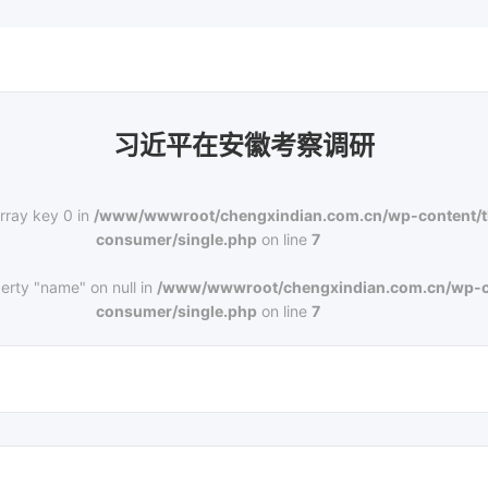
习近平在安徽考察调研
rray key 0 in
/www/wwwroot/chengxindian.com.cn/wp-content/
consumer/single.php
on line
7
erty "name" on null in
/www/wwwroot/chengxindian.com.cn/wp-c
consumer/single.php
on line
7