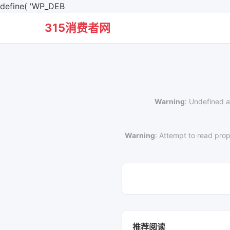
define( 'WP_DEB
315消费者网
Warning
: Undefined a
Warning
: Attempt to read prop
推荐阅读