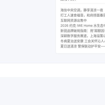
海信中央空调，静享清凉一夜
打工人速食福音，和府捞面番
互联网资源出售中
2026 约克 IWE Home
新锐品牌破局指南：用“超额因
深耕数字服务赛道，上海溢策
冬病夏治送安康 工会关怀沁
夏日送清凉 警保联动护平安