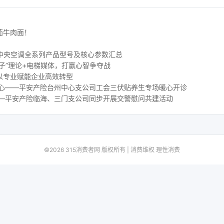
茄牛肉面！
 水生态中央空调全系列产品型号及核心参数汇总
子”理论+电梯媒体，打赢心智争夺战
以专业赋能企业高效转型
人心——平安产险台州中心支公司工会三伏贴养生专场暖心开诊
——平安产险临海、三门支公司同步开展交警慰问共建活动
©2026 315消费者网 版权所有 | 消费维权 理性消费