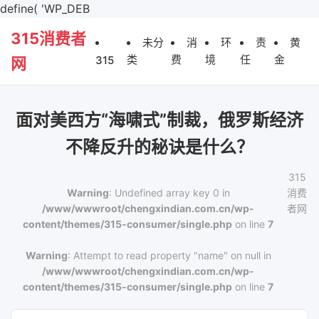
define( 'WP_DEB
315消费者
未分
消
环
责
黄
类
费
境
任
金
315
网
面对美西方“海啸式”制裁，俄罗斯经济
不降反升的秘诀是什么？
315
Warning
: Undefined array key 0 in
消费
/www/wwwroot/chengxindian.com.cn/wp-
者网
content/themes/315-consumer/single.php
on line
7
Warning
: Attempt to read property "name" on null in
/www/wwwroot/chengxindian.com.cn/wp-
content/themes/315-consumer/single.php
on line
7