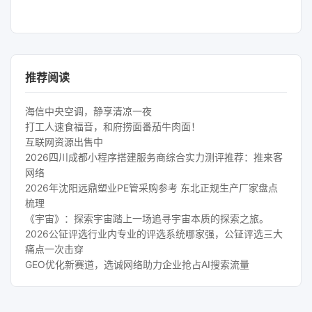
推荐阅读
海信中央空调，静享清凉一夜
打工人速食福音，和府捞面番茄牛肉面！
互联网资源出售中
2026四川成都小程序搭建服务商综合实力测评推荐：推来客
网络
2026年沈阳远鼎塑业PE管采购参考 东北正规生产厂家盘点
梳理
《宇宙》：探索宇宙踏上一场追寻宇宙本质的探索之旅。
2026公钲评选行业内专业的评选系统哪家强，公钲评选三大
痛点一次击穿
GEO优化新赛道，选诚网络助力企业抢占AI搜索流量