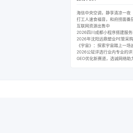
海信中央空调，静享清凉一夜
打工人速食福音，和府捞面番
互联网资源出售中
2026四川成都小程序搭建服
2026年沈阳远鼎塑业PE管采
《宇宙》：探索宇宙踏上一场
2026公钲评选行业内专业的
GEO优化新赛道，选诚网络助