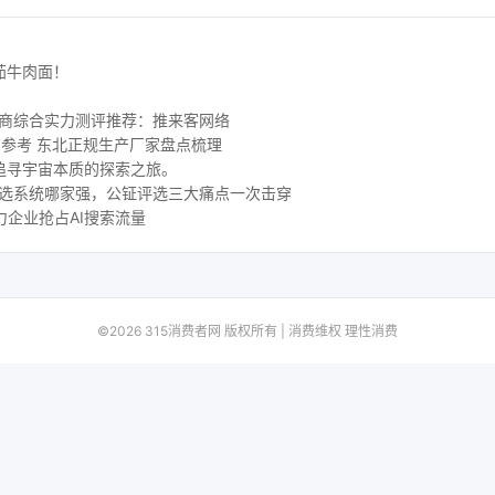
茄牛肉面！
务商综合实力测评推荐：推来客网络
购参考 东北正规生产厂家盘点梳理
追寻宇宙本质的探索之旅。
评选系统哪家强，公钲评选三大痛点一次击穿
力企业抢占AI搜索流量
©2026 315消费者网 版权所有 | 消费维权 理性消费