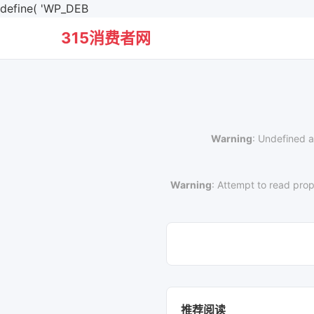
define( 'WP_DEB
315消费者网
Warning
: Undefined a
Warning
: Attempt to read prop
推荐阅读