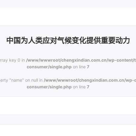
中国为人类应对气候变化提供重要动力
rray key 0 in
/www/wwwroot/chengxindian.com.cn/wp-content/
consumer/single.php
on line
7
erty "name" on null in
/www/wwwroot/chengxindian.com.cn/wp-c
consumer/single.php
on line
7