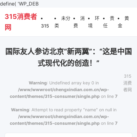
define( 'WP_DEB
315消费者
未分
消
环
责
黄
类
费
境
任
金
315
网
国际友人参访北京“新两翼”：“这是中国
式现代化的创造！”
315
Warning
: Undefined array key 0 in
消费
/www/wwwroot/chengxindian.com.cn/wp-
者网
content/themes/315-consumer/single.php
on line
7
Warning
: Attempt to read property "name" on null in
/www/wwwroot/chengxindian.com.cn/wp-
content/themes/315-consumer/single.php
on line
7