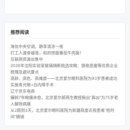
推荐阅读
海信中央空调，静享清凉一夜
打工人速食福音，和府捞面番茄牛肉面！
互联网资源出售中
2026年沈阳实验室玻璃隔断挑选攻略：镁格思曼等优质企业
梳理及避坑要点
高龄、高危、高难度——北京爱尔眼科医院为93岁患者成功
实施青光眼+白内障手术
辽宁京东电商
辗转7年眼痛未愈，北京爱尔郝燕生教授揪出“真凶”为75岁老
人解除病痛
从2周到3天，北京爱尔眼科医院为新疆高度近视患者“抢时
间”摘镜