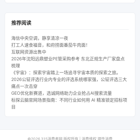
推荐阅读
海信中央空调，静享清凉一夜
打工人速食福音，和府捞面番茄牛肉面！
互联网资源出售中
2026年沈阳远鼎塑业PE管采购参考 东北正规生产厂家盘点
梳理
《宇宙》：探索宇宙踏上一场追寻宇宙本质的探索之旅。
2026公钲评选行业内专业的评选系统哪家强，公钲评选三大
痛点一次击穿
GEO优化新赛道，选诚网络助力企业抢占AI搜索流量
标探云脑官网场景指南：不同行业如何用 AI 精准锁定招标项
目
©2026 315消费者网 版权所有 | 消费维权 理性消费