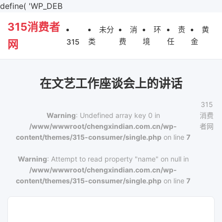
define( 'WP_DEB
315消费者
未分
消
环
责
黄
类
费
境
任
金
315
网
在文艺工作座谈会上的讲话
315
Warning
: Undefined array key 0 in
消费
/www/wwwroot/chengxindian.com.cn/wp-
者网
content/themes/315-consumer/single.php
on line
7
Warning
: Attempt to read property "name" on null in
/www/wwwroot/chengxindian.com.cn/wp-
content/themes/315-consumer/single.php
on line
7