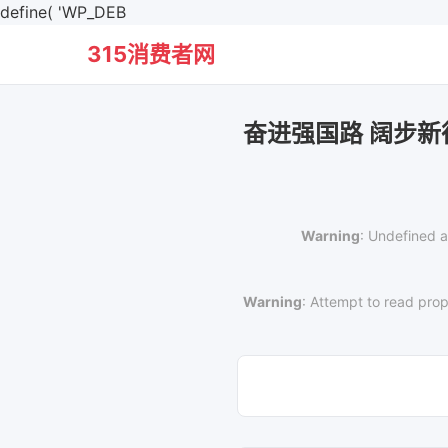
define( 'WP_DEB
315消费者网
奋进强国路 阔步新
Warning
: Undefined a
Warning
: Attempt to read prop