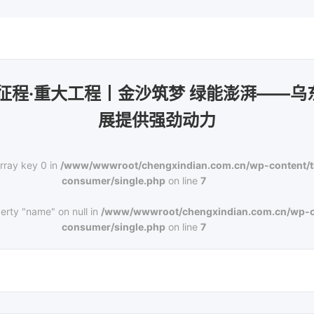
征程·重大工程丨金沙筑梦 绿能澎湃——
展提供强劲动力
rray key 0 in
/www/wwwroot/chengxindian.com.cn/wp-content/
consumer/single.php
on line
7
erty "name" on null in
/www/wwwroot/chengxindian.com.cn/wp-c
consumer/single.php
on line
7