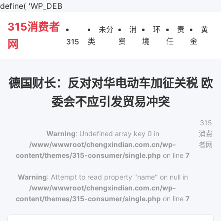
define( 'WP_DEB
315消费者
未分
消
环
责
黄
类
费
境
任
金
315
网
德国财长：反对对华电动车加征关税 欧
委会不应引发贸易冲突
315
Warning
: Undefined array key 0 in
消费
/www/wwwroot/chengxindian.com.cn/wp-
者网
content/themes/315-consumer/single.php
on line
7
Warning
: Attempt to read property "name" on null in
/www/wwwroot/chengxindian.com.cn/wp-
content/themes/315-consumer/single.php
on line
7