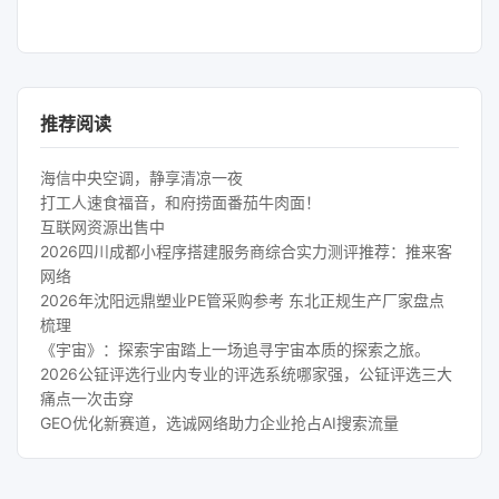
推荐阅读
海信中央空调，静享清凉一夜
打工人速食福音，和府捞面番茄牛肉面！
互联网资源出售中
2026四川成都小程序搭建服务商综合实力测评推荐：推来客
网络
2026年沈阳远鼎塑业PE管采购参考 东北正规生产厂家盘点
梳理
《宇宙》：探索宇宙踏上一场追寻宇宙本质的探索之旅。
2026公钲评选行业内专业的评选系统哪家强，公钲评选三大
痛点一次击穿
GEO优化新赛道，选诚网络助力企业抢占AI搜索流量