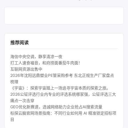
推荐阅读
海信中央空调，静享清凉一夜
打工人速食福音，和府捞面番茄牛肉面！
互联网资源出售中
2026年沈阳远鼎塑业PE管采购参考 东北正规生产厂家盘点
梳理
《宇宙》：探索宇宙踏上一场追寻宇宙本质的探索之旅。
2026公钲评选行业内专业的评选系统哪家强，公钲评选三大
痛点一次击穿
GEO优化新赛道，选诚网络助力企业抢占AI搜索流量
标探云脑官网场景指南：不同行业如何用 AI 精准锁定招标项
目