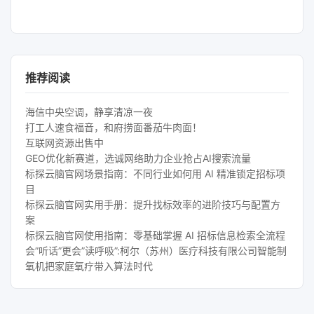
推荐阅读
海信中央空调，静享清凉一夜
打工人速食福音，和府捞面番茄牛肉面！
互联网资源出售中
GEO优化新赛道，选诚网络助力企业抢占AI搜索流量
标探云脑官网场景指南：不同行业如何用 AI 精准锁定招标项
目
标探云脑官网实用手册：提升找标效率的进阶技巧与配置方
案
标探云脑官网使用指南：零基础掌握 AI 招标信息检索全流程
会”听话”更会”读呼吸”:柯尔（苏州）医疗科技有限公司智能制
氧机把家庭氧疗带入算法时代