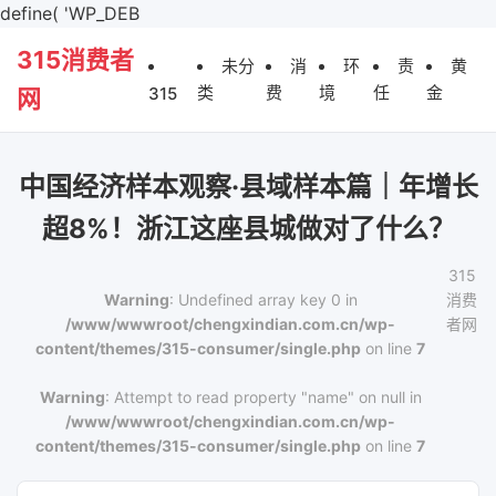
define( 'WP_DEB
315消费者
未分
消
环
责
黄
类
费
境
任
金
315
网
中国经济样本观察·县域样本篇｜年增长
超8%！浙江这座县城做对了什么？
315
Warning
: Undefined array key 0 in
消费
/www/wwwroot/chengxindian.com.cn/wp-
者网
content/themes/315-consumer/single.php
on line
7
Warning
: Attempt to read property "name" on null in
/www/wwwroot/chengxindian.com.cn/wp-
content/themes/315-consumer/single.php
on line
7