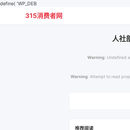
define( 'WP_DEB
315消费者网
人社
Warning
: Undefined a
Warning
: Attempt to read prop
推荐阅读