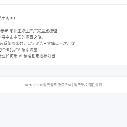
茄牛肉面！
购参考 东北正规生产厂家盘点梳理
追寻宇宙本质的探索之旅。
评选系统哪家强，公钲评选三大痛点一次击穿
力企业抢占AI搜索流量
业如何用 AI 精准锁定招标项目
©2026 315消费者网 版权所有 | 消费维权 理性消费