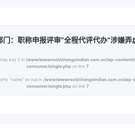
部门：职称申报评审“全程代评代办”涉嫌弄
rray key 0 in
/www/wwwroot/chengxindian.com.cn/wp-content/
consumer/single.php
on line
7
erty "name" on null in
/www/wwwroot/chengxindian.com.cn/wp-c
consumer/single.php
on line
7