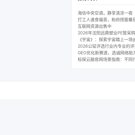
海信中央空调，静享清凉一夜
打工人速食福音，和府捞面番
互联网资源出售中
2026年沈阳远鼎塑业PE管采
《宇宙》：探索宇宙踏上一场
2026公钲评选行业内专业的
GEO优化新赛道，选诚网络助
标探云脑官网场景指南：不同行