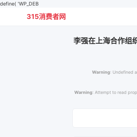
define( 'WP_DEB
315消费者网
李强在上海合作组
Warning
: Undefined a
Warning
: Attempt to read prop