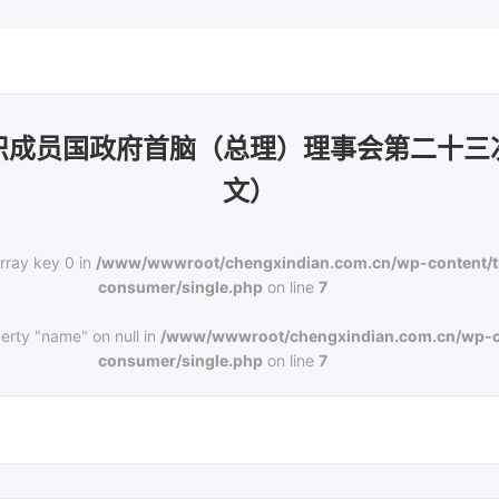
织成员国政府首脑（总理）理事会第二十三
文）
rray key 0 in
/www/wwwroot/chengxindian.com.cn/wp-content/
consumer/single.php
on line
7
erty "name" on null in
/www/wwwroot/chengxindian.com.cn/wp-c
consumer/single.php
on line
7