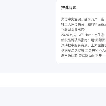
推荐阅读
海信中央空调，静享清凉一夜
打工人速食福音，和府捞面番
互联网资源出售中
2026 约克 IWE Home
新锐品牌破局指南：用“超额因
深耕数字服务赛道，上海溢策
冬病夏治送安康 工会关怀沁
夏日送清凉 警保联动护平安