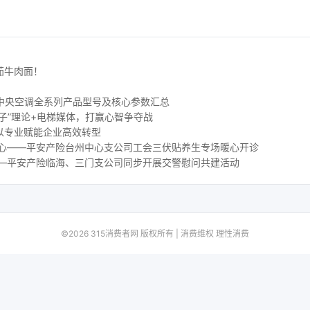
茄牛肉面！
 水生态中央空调全系列产品型号及核心参数汇总
子”理论+电梯媒体，打赢心智争夺战
以专业赋能企业高效转型
人心——平安产险台州中心支公司工会三伏贴养生专场暖心开诊
——平安产险临海、三门支公司同步开展交警慰问共建活动
©2026 315消费者网 版权所有 | 消费维权 理性消费