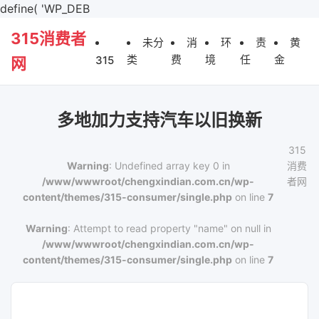
define( 'WP_DEB
315消费者
未分
消
环
责
黄
类
费
境
任
金
315
网
多地加力支持汽车以旧换新
315
Warning
: Undefined array key 0 in
消费
/www/wwwroot/chengxindian.com.cn/wp-
者网
content/themes/315-consumer/single.php
on line
7
Warning
: Attempt to read property "name" on null in
/www/wwwroot/chengxindian.com.cn/wp-
content/themes/315-consumer/single.php
on line
7