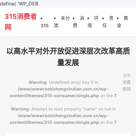
define( 'WP_DEB
315消费者
未分
消
环
责
黄
类
费
境
任
金
315
网
以高水平对外开放促进深层次改革高质
量发展
315
Warning
: Undefined array key 0 in
消费
/www/wwwroot/chengxindian.com.cn/wp-
者网
content/themes/315-consumer/single.php
on line
7
Warning
: Attempt to read property "name" on null in
/www/wwwroot/chengxindian.com.cn/wp-
content/themes/315-consumer/single.php
on line
7