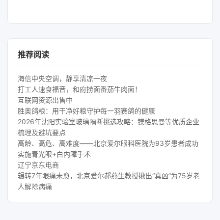
推荐阅读
海信中央空调，静享清凉一夜
打工人速食福音，和府捞面番茄牛肉面！
互联网资源出售中
胜奥鸽粮：用干净好粮守护每一羽赛鸽的健康
2026年沈阳实验室玻璃隔断挑选攻略：镁格思曼等优质企业
梳理及避坑要点
高龄、高危、高难度——北京爱尔眼科医院为93岁患者成功
实施青光眼+白内障手术
辽宁京东电商
辗转7年眼痛未愈，北京爱尔郝燕生教授揪出“真凶”为75岁老
人解除病痛