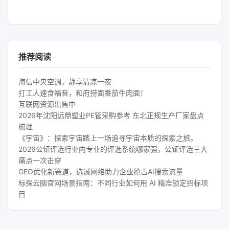
推荐阅读
海信中央空调，静享清凉一夜
打工人速食福音，和府捞面番茄牛肉面！
互联网资源出售中
2026年沈阳远鼎塑业PE管采购参考 东北正规生产厂家盘点
梳理
《宇宙》：探索宇宙踏上一场追寻宇宙本质的探索之旅。
2026公钲评选行业内专业的评选系统哪家强，公钲评选三大
痛点一次击穿
GEO优化新赛道，选诚网络助力企业抢占AI搜索流量
标探云脑官网场景指南：不同行业如何用 AI 精准锁定招标项
目