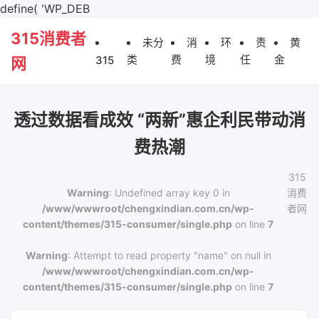
define( 'WP_DEB
315消费者
未分
消
环
责
黄
类
费
境
任
金
315
网
透过数据看成效 “两新”惠企利民带动消
费热潮
315
Warning
: Undefined array key 0 in
消费
/www/wwwroot/chengxindian.com.cn/wp-
者网
content/themes/315-consumer/single.php
on line
7
Warning
: Attempt to read property "name" on null in
/www/wwwroot/chengxindian.com.cn/wp-
content/themes/315-consumer/single.php
on line
7