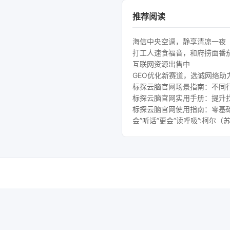
推荐阅读
海信中央空调，静享清凉一夜
打工人速食福音，和府捞面番
互联网资源出售中
GEO优化新赛道，选诚网络助
标探云脑官网场景指南：不同行
标探云脑官网实用手册：提升
标探云脑官网使用指南：零基础
会”听话”更会”读呼吸”:柯