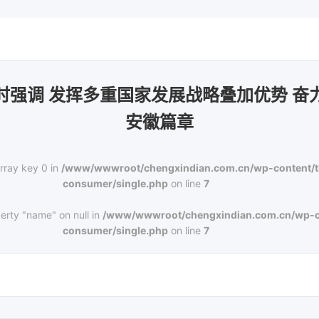
时强调 发挥多重国家发展战略叠加优势 奋
安徽篇章
rray key 0 in
/www/wwwroot/chengxindian.com.cn/wp-content/
consumer/single.php
on line
7
erty "name" on null in
/www/wwwroot/chengxindian.com.cn/wp-c
consumer/single.php
on line
7