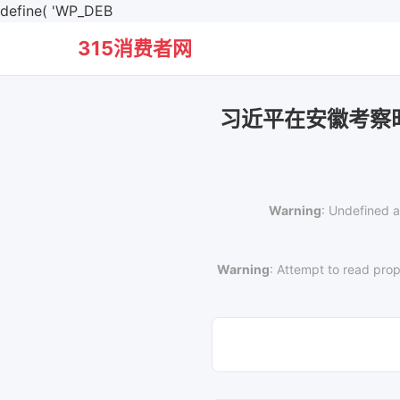
define( 'WP_DEB
315消费者网
习近平在安徽考察
Warning
: Undefined a
Warning
: Attempt to read prop