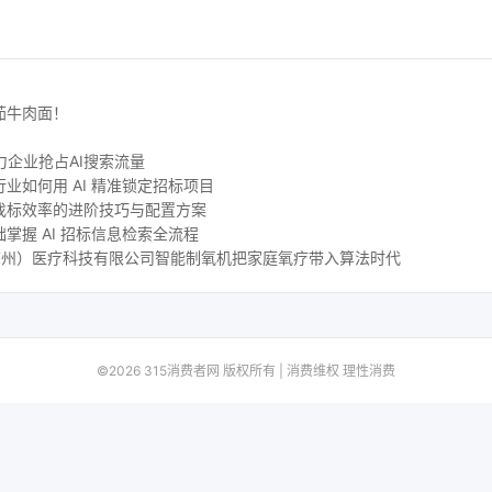
茄牛肉面！
力企业抢占AI搜索流量
业如何用 AI 精准锁定招标项目
找标效率的进阶技巧与配置方案
掌握 AI 招标信息检索全流程
尔（苏州）医疗科技有限公司智能制氧机把家庭氧疗带入算法时代
©2026 315消费者网 版权所有 | 消费维权 理性消费