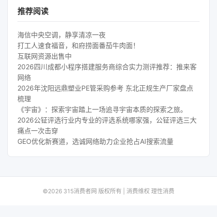
推荐阅读
海信中央空调，静享清凉一夜
打工人速食福音，和府捞面番茄牛肉面！
互联网资源出售中
2026四川成都小程序搭建服务商综合实力测评推荐：推来客
网络
2026年沈阳远鼎塑业PE管采购参考 东北正规生产厂家盘点
梳理
《宇宙》：探索宇宙踏上一场追寻宇宙本质的探索之旅。
2026公钲评选行业内专业的评选系统哪家强，公钲评选三大
痛点一次击穿
GEO优化新赛道，选诚网络助力企业抢占AI搜索流量
©2026 315消费者网 版权所有 | 消费维权 理性消费