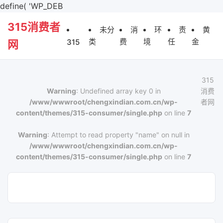
define( 'WP_DEB
315消费者
未分
消
环
责
黄
类
费
境
任
金
315
网
315
Warning
: Undefined array key 0 in
消费
/www/wwwroot/chengxindian.com.cn/wp-
者网
content/themes/315-consumer/single.php
on line
7
Warning
: Attempt to read property "name" on null in
/www/wwwroot/chengxindian.com.cn/wp-
content/themes/315-consumer/single.php
on line
7