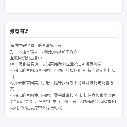
推荐阅读
海信中央空调，静享清凉一夜
打工人速食福音，和府捞面番茄牛肉面！
互联网资源出售中
GEO优化新赛道，选诚网络助力企业抢占AI搜索流量
标探云脑官网场景指南：不同行业如何用 AI 精准锁定招标项
目
标探云脑官网实用手册：提升找标效率的进阶技巧与配置方
案
标探云脑官网使用指南：零基础掌握 AI 招标信息检索全流程
会”听话”更会”读呼吸”:柯尔（苏州）医疗科技有限公司智能制
氧机把家庭氧疗带入算法时代