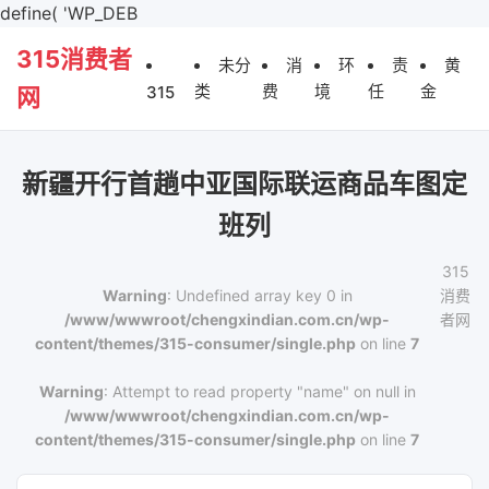
define( 'WP_DEB
315消费者
未分
消
环
责
黄
类
费
境
任
金
315
网
新疆开行首趟中亚国际联运商品车图定
班列
315
Warning
: Undefined array key 0 in
消费
/www/wwwroot/chengxindian.com.cn/wp-
者网
content/themes/315-consumer/single.php
on line
7
Warning
: Attempt to read property "name" on null in
/www/wwwroot/chengxindian.com.cn/wp-
content/themes/315-consumer/single.php
on line
7