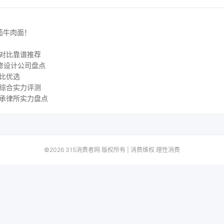
茄牛肉面！
测对比靠谱推荐
装修设计公司盘点
价比优选
构综合实力评测
继承律所实力盘点
©2026 315消费者网 版权所有 | 消费维权 理性消费