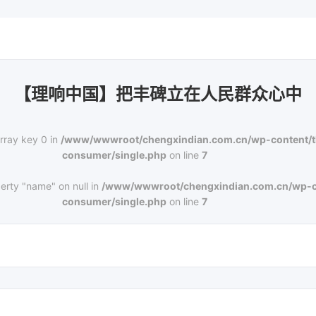
【理响中国】把丰碑立在人民群众心中
rray key 0 in
/www/wwwroot/chengxindian.com.cn/wp-content/
consumer/single.php
on line
7
erty "name" on null in
/www/wwwroot/chengxindian.com.cn/wp-c
consumer/single.php
on line
7