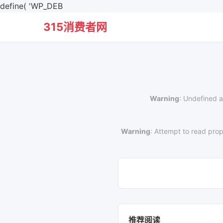
define( 'WP_DEB
315消费者网
Warning
: Undefined a
Warning
: Attempt to read prop
推荐阅读