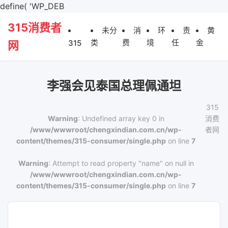
define( 'WP_DEB
315消费者
未分
消
环
责
黄
类
费
境
任
金
315
网
李强会见泰国总理佩通坦
315
Warning
: Undefined array key 0 in
消费
/www/wwwroot/chengxindian.com.cn/wp-
者网
content/themes/315-consumer/single.php
on line
7
Warning
: Attempt to read property "name" on null in
/www/wwwroot/chengxindian.com.cn/wp-
content/themes/315-consumer/single.php
on line
7