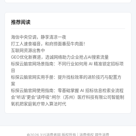
推荐阅读
海信中央空调，静享清凉一夜
打工人速食福音，和府捞面番茄牛肉面！
互联网资源出售中
GEO优化新赛道，选诚网络助力企业抢占AI搜索流量
标探云脑官网场景指南：不同行业如何用 AI 精准锁定招标项
目
标探云脑官网实用手册：提升找标效率的进阶技巧与配置方
案
标探云脑官网使用指南：零基础掌握 AI 招标信息检索全流程
会”听话”更会”读呼吸”:柯尔（苏州）医疗科技有限公司智能制
氧机把家庭氧疗带入算法时代
©2026 315消费者网 版权所有 | 消费维权 理性消费