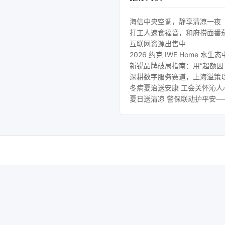
海信中央空调，静享清凉一夜
打工人速食福音，和府捞面番
互联网资源出售中
2026 约克 IWE Home
新锐品牌破局指南：用“超额因
深耕数字服务赛道，上海溢策
冬病夏治送安康 工会关怀沁
夏日送清凉 警保联动护平安