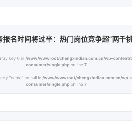
考报名时间将过半：热门岗位竞争超“两千挑
rray key 0 in
/www/wwwroot/chengxindian.com.cn/wp-content/
consumer/single.php
on line
7
erty "name" on null in
/www/wwwroot/chengxindian.com.cn/wp-c
consumer/single.php
on line
7