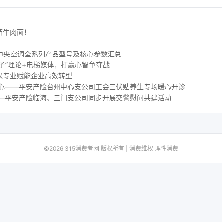
茄牛肉面！
 水生态中央空调全系列产品型号及核心参数汇总
子”理论+电梯媒体，打赢心智争夺战
以专业赋能企业高效转型
人心——平安产险台州中心支公司工会三伏贴养生专场暖心开诊
——平安产险临海、三门支公司同步开展交警慰问共建活动
©2026 315消费者网 版权所有 | 消费维权 理性消费