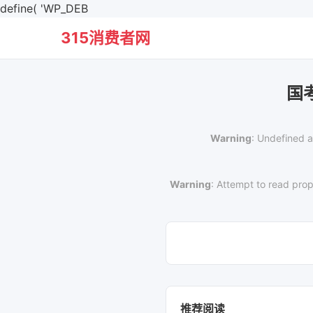
define( 'WP_DEB
315消费者网
国
Warning
: Undefined a
Warning
: Attempt to read prop
推荐阅读