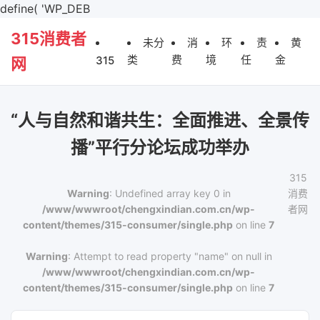
define( 'WP_DEB
315消费者
未分
消
环
责
黄
类
费
境
任
金
315
网
“人与自然和谐共生：全面推进、全景传
播”平行分论坛成功举办
315
Warning
: Undefined array key 0 in
消费
/www/wwwroot/chengxindian.com.cn/wp-
者网
content/themes/315-consumer/single.php
on line
7
Warning
: Attempt to read property "name" on null in
/www/wwwroot/chengxindian.com.cn/wp-
content/themes/315-consumer/single.php
on line
7