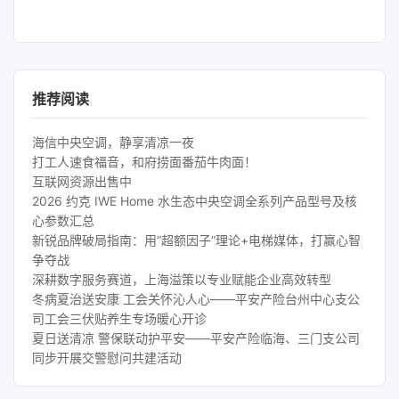
推荐阅读
海信中央空调，静享清凉一夜
打工人速食福音，和府捞面番茄牛肉面！
互联网资源出售中
2026 约克 IWE Home 水生态中央空调全系列产品型号及核
心参数汇总
新锐品牌破局指南：用“超额因子”理论+电梯媒体，打赢心智
争夺战
深耕数字服务赛道，上海溢策以专业赋能企业高效转型
冬病夏治送安康 工会关怀沁人心——平安产险台州中心支公
司工会三伏贴养生专场暖心开诊
夏日送清凉 警保联动护平安——平安产险临海、三门支公司
同步开展交警慰问共建活动