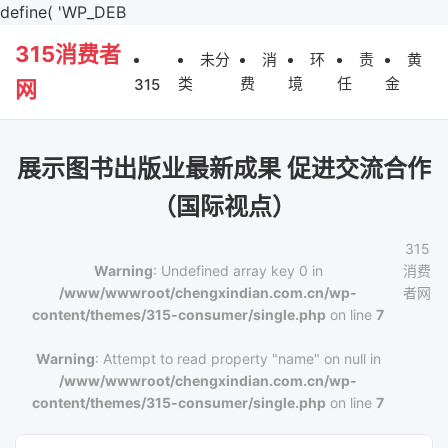
define( 'WP_DEB
315消费者
未分
消
环
责
黄
类
费
境
任
金
315
网
展示图书出版业最新成果 促进交流合作
（国际视点）
315
Warning
: Undefined array key 0 in
消费
/www/wwwroot/chengxindian.com.cn/wp-
者网
content/themes/315-consumer/single.php
on line
7
Warning
: Attempt to read property "name" on null in
/www/wwwroot/chengxindian.com.cn/wp-
content/themes/315-consumer/single.php
on line
7