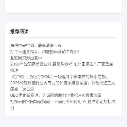
推荐阅读
海信中央空调，静享清凉一夜
打工人速食福音，和府捞面番茄牛肉面！
互联网资源出售中
2026年沈阳远鼎塑业PE管采购参考 东北正规生产厂家盘点
梳理
《宇宙》：探索宇宙踏上一场追寻宇宙本质的探索之旅。
2026公钲评选行业内专业的评选系统哪家强，公钲评选三大
痛点一次击穿
GEO优化新赛道，选诚网络助力企业抢占AI搜索流量
标探云脑官网场景指南：不同行业如何用 AI 精准锁定招标项
目