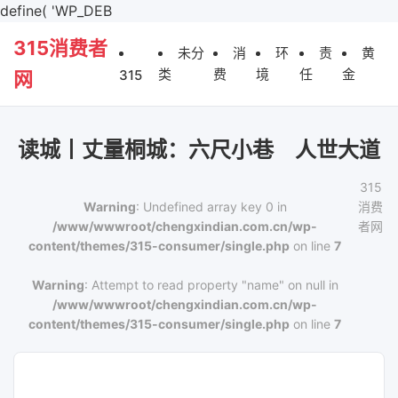
define( 'WP_DEB
315消费者
未分
消
环
责
黄
类
费
境
任
金
315
网
读城丨丈量桐城：六尺小巷 人世大道
315
Warning
: Undefined array key 0 in
消费
/www/wwwroot/chengxindian.com.cn/wp-
者网
content/themes/315-consumer/single.php
on line
7
Warning
: Attempt to read property "name" on null in
/www/wwwroot/chengxindian.com.cn/wp-
content/themes/315-consumer/single.php
on line
7