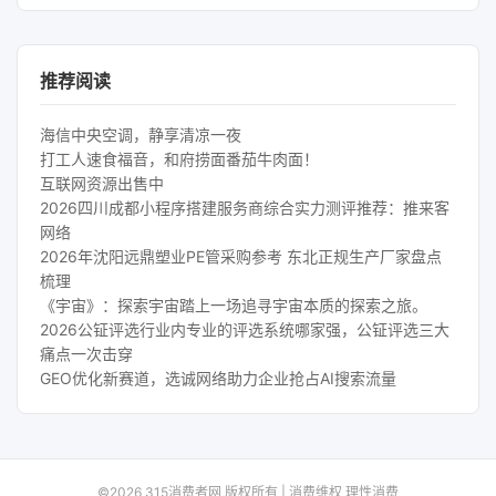
推荐阅读
海信中央空调，静享清凉一夜
打工人速食福音，和府捞面番茄牛肉面！
互联网资源出售中
2026四川成都小程序搭建服务商综合实力测评推荐：推来客
网络
2026年沈阳远鼎塑业PE管采购参考 东北正规生产厂家盘点
梳理
《宇宙》：探索宇宙踏上一场追寻宇宙本质的探索之旅。
2026公钲评选行业内专业的评选系统哪家强，公钲评选三大
痛点一次击穿
GEO优化新赛道，选诚网络助力企业抢占AI搜索流量
©2026 315消费者网 版权所有 | 消费维权 理性消费