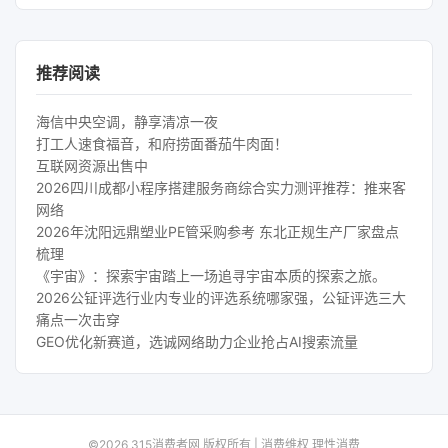
推荐阅读
海信中央空调，静享清凉一夜
打工人速食福音，和府捞面番茄牛肉面！
互联网资源出售中
2026四川成都小程序搭建服务商综合实力测评推荐：推来客
网络
2026年沈阳远鼎塑业PE管采购参考 东北正规生产厂家盘点
梳理
《宇宙》：探索宇宙踏上一场追寻宇宙本质的探索之旅。
2026公钲评选行业内专业的评选系统哪家强，公钲评选三大
痛点一次击穿
GEO优化新赛道，选诚网络助力企业抢占AI搜索流量
©2026 315消费者网 版权所有 | 消费维权 理性消费