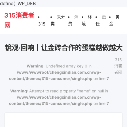
define( 'WP_DEB
315消费者
未分
消
环
责
黄
类
费
境
任
金
315
网
镜观·回响丨让金砖合作的蛋糕越做越大
315
Warning
: Undefined array key 0 in
消费
/www/wwwroot/chengxindian.com.cn/wp-
者网
content/themes/315-consumer/single.php
on line
7
Warning
: Attempt to read property "name" on null in
/www/wwwroot/chengxindian.com.cn/wp-
content/themes/315-consumer/single.php
on line
7