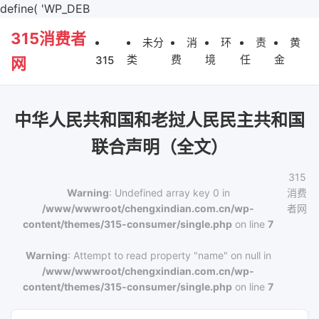
define( 'WP_DEB
315消费者
未分
消
环
责
黄
类
费
境
任
金
315
网
中华人民共和国和老挝人民民主共和国
联合声明（全文）
315
Warning
: Undefined array key 0 in
消费
/www/wwwroot/chengxindian.com.cn/wp-
者网
content/themes/315-consumer/single.php
on line
7
Warning
: Attempt to read property "name" on null in
/www/wwwroot/chengxindian.com.cn/wp-
content/themes/315-consumer/single.php
on line
7