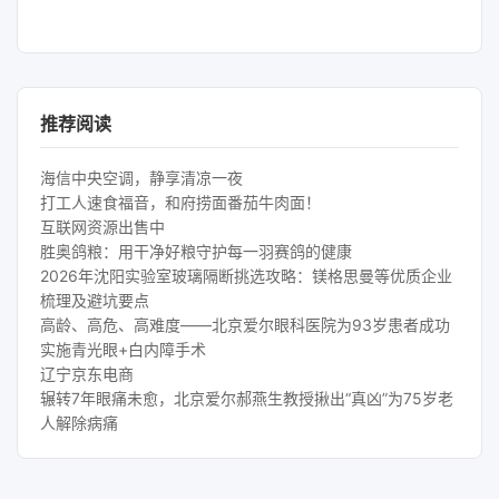
推荐阅读
海信中央空调，静享清凉一夜
打工人速食福音，和府捞面番茄牛肉面！
互联网资源出售中
胜奥鸽粮：用干净好粮守护每一羽赛鸽的健康
2026年沈阳实验室玻璃隔断挑选攻略：镁格思曼等优质企业
梳理及避坑要点
高龄、高危、高难度——北京爱尔眼科医院为93岁患者成功
实施青光眼+白内障手术
辽宁京东电商
辗转7年眼痛未愈，北京爱尔郝燕生教授揪出“真凶”为75岁老
人解除病痛