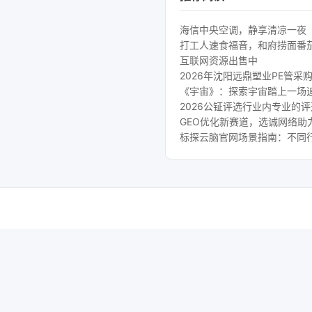
海信中央空调，静享清凉一夜
打工人速食福音，和府捞面番
互联网资源出售中
2026年沈阳远鼎塑业PE管采
《宇宙》：探索宇宙踏上一场
2026公钲评选行业内专业的
GEO优化新赛道，选诚网络助
标探云脑官网场景指南：不同行