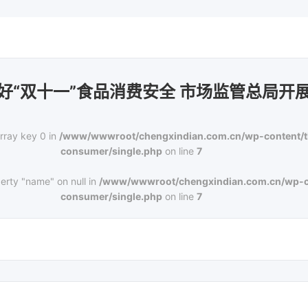
好“双十一”食品消费安全 市场监管总局开
rray key 0 in
/www/wwwroot/chengxindian.com.cn/wp-content/
consumer/single.php
on line
7
erty "name" on null in
/www/wwwroot/chengxindian.com.cn/wp-c
consumer/single.php
on line
7