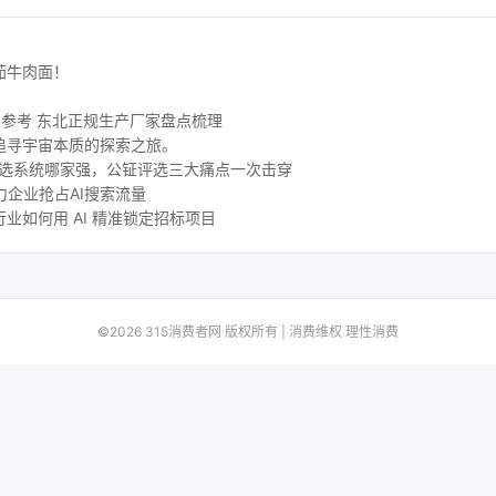
茄牛肉面！
购参考 东北正规生产厂家盘点梳理
追寻宇宙本质的探索之旅。
评选系统哪家强，公钲评选三大痛点一次击穿
力企业抢占AI搜索流量
业如何用 AI 精准锁定招标项目
©2026 315消费者网 版权所有 | 消费维权 理性消费