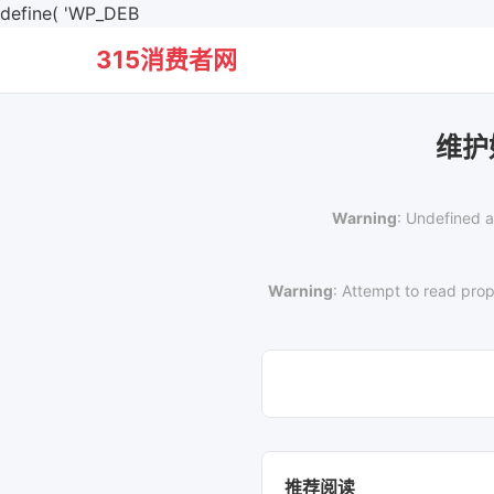
define( 'WP_DEB
315消费者网
维护
Warning
: Undefined a
Warning
: Attempt to read prop
推荐阅读