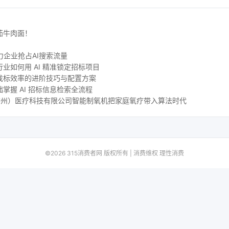
茄牛肉面！
力企业抢占AI搜索流量
业如何用 AI 精准锁定招标项目
找标效率的进阶技巧与配置方案
掌握 AI 招标信息检索全流程
尔（苏州）医疗科技有限公司智能制氧机把家庭氧疗带入算法时代
©2026 315消费者网 版权所有 | 消费维权 理性消费