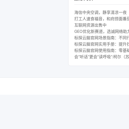
海信中央空调，静享清凉一夜
打工人速食福音，和府捞面番
互联网资源出售中
GEO优化新赛道，选诚网络助
标探云脑官网场景指南：不同行
标探云脑官网实用手册：提升
标探云脑官网使用指南：零基础
会”听话”更会”读呼吸”:柯