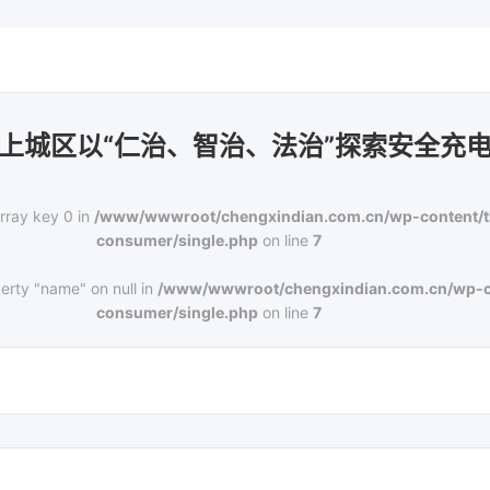
上城区以“仁治、智治、法治”探索安全充
rray key 0 in
/www/wwwroot/chengxindian.com.cn/wp-content/
consumer/single.php
on line
7
erty "name" on null in
/www/wwwroot/chengxindian.com.cn/wp-c
consumer/single.php
on line
7