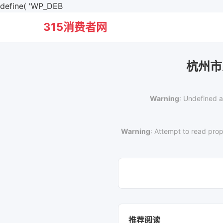
define( 'WP_DEB
315消费者网
杭州市
Warning
: Undefined a
Warning
: Attempt to read prop
推荐阅读