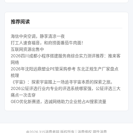
推荐阅读
海信中央空调，静享清凉一夜
打工人速食福音，和府捞面番茄牛肉面！
互联网资源出售中
2026四川成都小程序搭建服务商综合实力测评推荐：推来客
网络
2026年沈阳远鼎塑业PE管采购参考 东北正规生产厂家盘点
梳理
《宇宙》：探索宇宙踏上一场追寻宇宙本质的探索之旅。
2026公钲评选行业内专业的评选系统哪家强，公钲评选三大
痛点一次击穿
GEO优化新赛道，选诚网络助力企业抢占AI搜索流量
©2026 315消费者网 版权所有 | 消费维权 理性消费