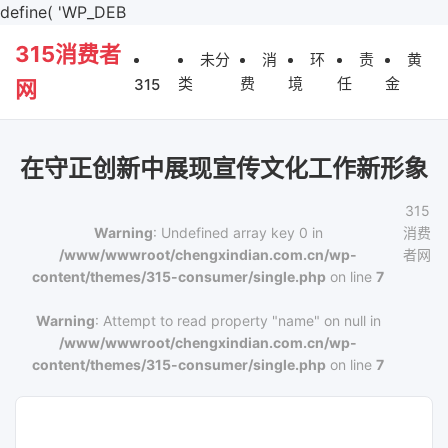
define( 'WP_DEB
315消费者
未分
消
环
责
黄
类
费
境
任
金
315
网
在守正创新中展现宣传文化工作新形象
315
Warning
: Undefined array key 0 in
消费
/www/wwwroot/chengxindian.com.cn/wp-
者网
content/themes/315-consumer/single.php
on line
7
Warning
: Attempt to read property "name" on null in
/www/wwwroot/chengxindian.com.cn/wp-
content/themes/315-consumer/single.php
on line
7